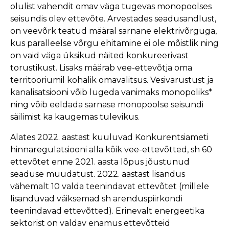
olulist vahendit omav väga tugevas monopoolses
seisundis olev ettevõte. Arvestades seadusandlust,
on veevõrk teatud määral sarnane elektrivõrguga,
kus paralleelse võrgu ehitamine ei ole mõistlik ning
on vaid väga üksikud näited konkureerivast
torustikust. Lisaks määrab vee-ettevõtja oma
territooriumil kohalik omavalitsus. Vesivarustust ja
kanalisatsiooni võib lugeda vanimaks monopoliks*
ning võib eeldada sarnase monopoolse seisundi
säilimist ka kaugemas tulevikus.
Alates 2022. aastast kuuluvad Konkurentsiameti
hinnaregulatsiooni alla kõik vee-ettevõtted, sh 60
ettevõtet enne 2021. aasta lõpus jõustunud
seaduse muudatust. 2022. aastast lisandus
vähemalt 10 valda teenindavat ettevõtet (millele
lisanduvad väiksemad sh arenduspiirkondi
teenindavad ettevõtted). Erinevalt energeetika
sektorist on valdav enamus ettevõtteid