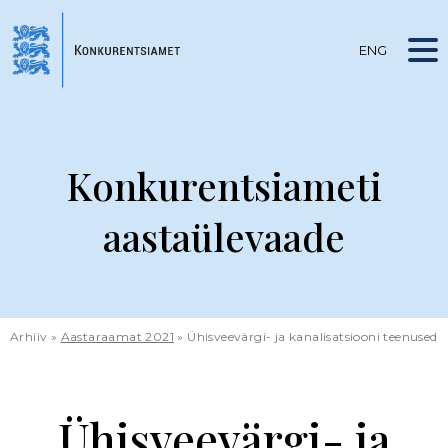
Liigu
edasi
põhisisu
ENG
juurde
Konkurentsiameti
aastaülevaade
Arhiiv
Aastaraamat 2021
Ühisveevärgi- ja kanalisatsiooni teenused
Leivapuru
Ühisveevärgi- ja