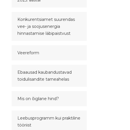
2025. aastal
Konkurentsiamet suurendas
vee- ja soojusenergia
hinnastamise läbipaistvust
Veereform
Ebaausad kaubandustavad
toidulisandite tarneahelas
Mis on õiglane hind?
Leebusprogramm kui praktiline
tööriist