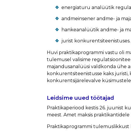
energiaturu analüütik regulat
andmeinsener andme- ja maja
hankeanalüütik andme- ja ma
jurist konkurentsiteenistuses.
Huvi praktikaprogrammi vastu oli mä
tulemusel valisime regulatsioonitee
majandusanalüüsi valdkonda ühe a
konkurentsiteenistusse kaks jurist
konkurentsijärelevalve küsimustele
Leidsime uued töötajad
Praktikaperiood kestis 26. juunist kun
meest. Amet maksis praktikantidele
Praktikaprogrammi tulemuslikkust kin