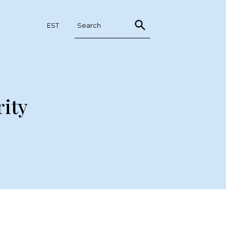
KONKURENTSIAMET.EE
EST
ity