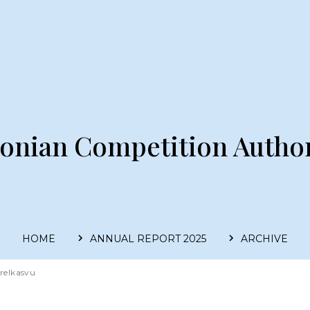
tonian Competition Author
HOME
ANNUAL REPORT 2025
ARCHIVE
Main
navigation
relkasvu