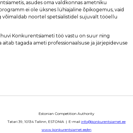
entsiametis, asudes oma valdkonnas ametniku
aprogramm ei ole üksnes lühiajaline õpikogemus, vaid
võimaldab noortel spetsialistidel sujuvalt tööellu
 huvi Konkurentsiameti töö vastu on suur ning
aitab tagada ameti professionaalsuse ja järjepidevuse
Estonian Competition Authority
Tatari 39, 10134 Tallinn, ESTONIA | E-mail
info@konkurentsiamet.ee
www.konkurentsiamet.ee/en