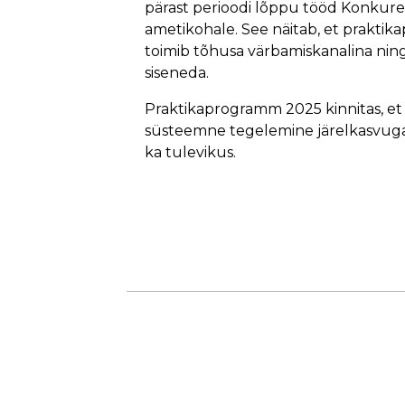
pärast perioodi lõppu tööd Konkur
ametikohale. See näitab, et praktik
toimib tõhusa värbamiskanalina ning 
siseneda.
Praktikaprogramm 2025 kinnitas, et
süsteemne tegelemine järelkasvuga 
ka tulevikus.