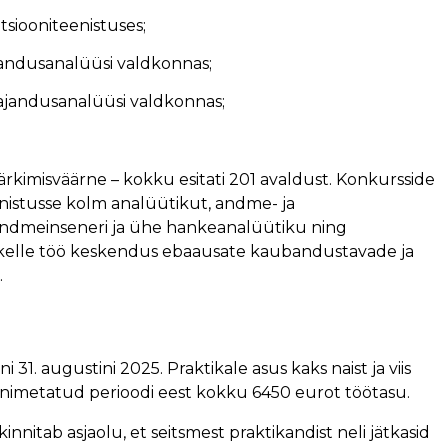
siooniteenistuses;
ndusanalüüsi valdkonnas;
jandusanalüüsi valdkonnas;
rkimisväärne – kokku esitati 201 avaldust. Konkursside
nistusse kolm analüütikut, andme- ja
ndmeinseneri ja ühe hankeanalüütiku ning
i, kelle töö keskendus ebaausate kaubandustavade ja
.
i 31. augustini 2025. Praktikale asus kaks naist ja viis
 nimetatud perioodi eest kokku 6450 eurot töötasu.
nitab asjaolu, et seitsmest praktikandist neli jätkasid