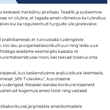
ks keskseid märksõnu järelkasv. Teadlik ja süsteemne
esse on oluline, et tagada ameti võimekus ka tulevikus
evalves kui ka reguleeritud turgude üle järelevalve
l praktikamessil, et tutvustada tudengitele
öö sisu ja organisatsioonikultuuri ning leida uusi
uhtidega seadsime eesmärgiks kaasata nii
kurentsiteenistusse noori, kes teevad tööelus oma
äripäeval, kus keskendusime analüütikute leidmisele,
imessil „Võti Tulevikku“, kus otsisime
 tudengeid. Messidel esindas Konkurentsiametit
d vahetuid kogemusi ameti tööst ning vastasid
raktikakonkurssi järgmistele ametikohtadele: