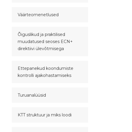
Väärteomenetlused
Õiguslikud ja praktilised
muudatused seoses ECN+
direktiivi ülevõtmisega
Ettepanekud koondumiste
kontrolli ajakohastamiseks
Turuanalüüsid
KTT struktuur ja miks loodi