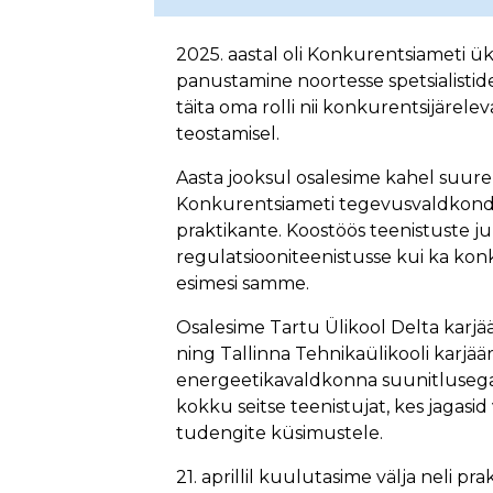
2025. aastal oli Konkurentsiameti ü
panustamine noortesse spetsialistid
täita oma rolli nii konkurentsijärel
teostamisel.
Aasta jooksul osalesime kahel suure
Konkurentsiameti tegevusvaldkondi, t
praktikante. Koostöös teenistuste j
regulatsiooniteenistusse kui ka kon
esimesi samme.
Osalesime Tartu Ülikool Delta karjä
ning Tallinna Tehnikaülikooli karjäär
energeetikavaldkonna suunitlusega
kokku seitse teenistujat, kes jagasi
tudengite küsimustele.
21. aprillil kuulutasime välja neli p