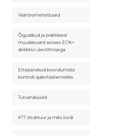
Väärteomenetlused
Õiguslikud ja praktilised
muudatused seoses ECN+
direktiivi ülevõtmisega
Ettepanekud koondumiste
kontrolli ajakohastamiseks
Turuanalüüsid
KTT struktuur ja miks loodi