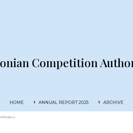
tonian Competition Author
HOME
ANNUAL REPORT 2025
ARCHIVE
Main
navigation
relkasvu