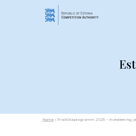
Skip
to
main
content
Es
Home
Praktikaprogramm 2025 – investeering jä
Breadcrumb