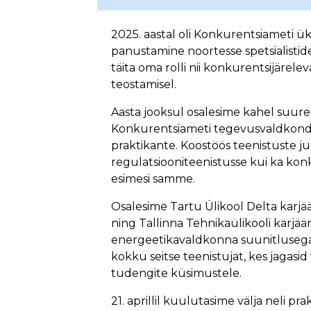
2025. aastal oli Konkurentsiameti ü
panustamine noortesse spetsialistid
täita oma rolli nii konkurentsijärel
teostamisel.
Aasta jooksul osalesime kahel suure
Konkurentsiameti tegevusvaldkondi, t
praktikante. Koostöös teenistuste j
regulatsiooniteenistusse kui ka kon
esimesi samme.
Osalesime Tartu Ülikool Delta karjä
ning Tallinna Tehnikaülikooli karjäär
energeetikavaldkonna suunitlusega
kokku seitse teenistujat, kes jagasi
tudengite küsimustele.
21. aprillil kuulutasime välja neli p