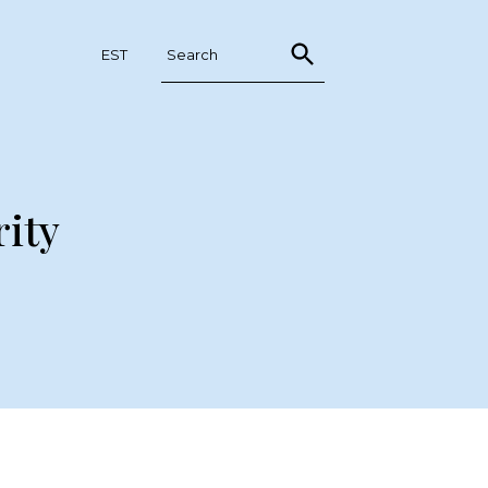
KONKURENTSIAMET.EE
EST
ity