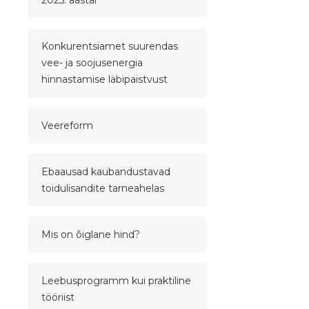
2025. aastal
Konkurentsiamet suurendas
vee- ja soojusenergia
hinnastamise läbipaistvust
Veereform
Ebaausad kaubandustavad
toidulisandite tarneahelas
Mis on õiglane hind?
Leebusprogramm kui praktiline
tööriist